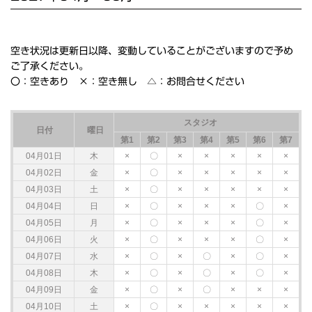
空き状況は更新日以降、変動していることがございますので予め
ご了承ください。
〇：空きあり ×：空き無し △：お問合せください
スタジオ
日付
曜日
第1
第2
第3
第4
第5
第6
第7
04月01日
木
×
〇
×
×
×
×
×
04月02日
金
×
〇
×
×
×
×
×
04月03日
土
×
〇
×
×
×
×
×
04月04日
日
×
〇
×
×
×
〇
×
04月05日
月
×
〇
×
×
×
〇
×
04月06日
火
×
〇
×
×
×
〇
×
04月07日
水
×
〇
×
〇
×
〇
×
04月08日
木
×
〇
×
〇
×
〇
×
04月09日
金
×
〇
×
〇
×
×
×
04月10日
土
×
〇
×
×
×
×
×