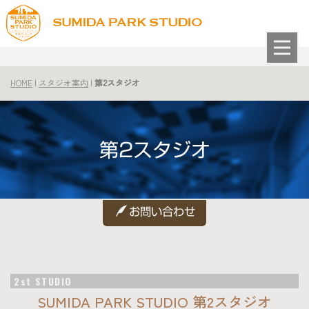
＜link rel=”apple-touch-icon” href=”spstudio.png” /＞
HOME
|
スタジオ案内
|
第2スタジオ
第2スタジオ
お問い合わせ
2st STUDIO
SUMIDA PARK STUDIO 第2スタジオ