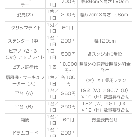
700円
幅86cm×高さ180cm
ラー
1日
１枚／
姿見(大)
200円
幅57cm×高さ158cm
1日
１灯／
クリップライト
50円
1日
１台／
ステンダー（中）
200円
幅120cm
1日
ピアノ（2・3・
１日／
500円
各スタジオに常設
5st）アップライト
1日
18,000
時間外の調律は時間外料金
ピアノ調律代
１回
円～
発生
扇風機・サーキュレ
１台／
各100
（大）は工業用ファン
ーター（大）
1日
円
１台／
182（W）×90.7（D）
平台（A）
250円
1日
×10（H）数量要問合せ
１台／
182（W）×91（D）
平台（B）
250円
1日
×12（H）数量要問合せ
１台／
箱馬
60円
数量要問合せ
1日
１台／
ドラムコード
200円
1日