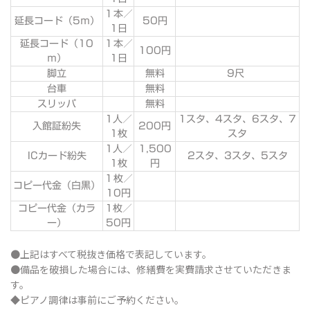
１本／
延長コード（5ｍ）
50円
1日
延長コード（10
１本／
100円
ｍ）
1日
脚立
無料
9尺
台車
無料
スリッパ
無料
1人／
1スタ、4スタ、6スタ、7
入館証紛失
200円
1枚
スタ
1人／
1,500
ICカード紛失
2スタ、3スタ、5スタ
1枚
円
１枚／
コピー代金（白黒）
10円
コピー代金（カラ
1枚／
ー）
50円
●上記はすべて税抜き価格で表記しています。
●備品を破損した場合には、修繕費を実費請求させていただきま
す。
◆ピアノ調律は事前にご予約ください。