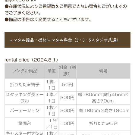
●
在庫状況によりご希望数をご用意できない場合もございますの
でご了承ください。
●
備品は予告なく変更することもございます。
レンタル備品・機材レンタル料金（2・3・5スタジオ共通）
rental price（2024.8.1）
料金（税
レンタル備品
単位
備考
抜）
１脚／
折りたたみ椅子
50円
1日
スタッキング長テー
１卓／
幅180cm×奥行45cm×
200円
ブル
1日
高さ70cm
１枚／
パーテーション
200円
幅180cm×高さ180cm
1日
１台
譜面台
100円
折りたたみ5台
／1日
キャスター付大型ミ
１枚／